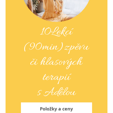
10Lekcí
(90min)zpěvu
či hlasových
terapií
s Adélou
Položky a ceny