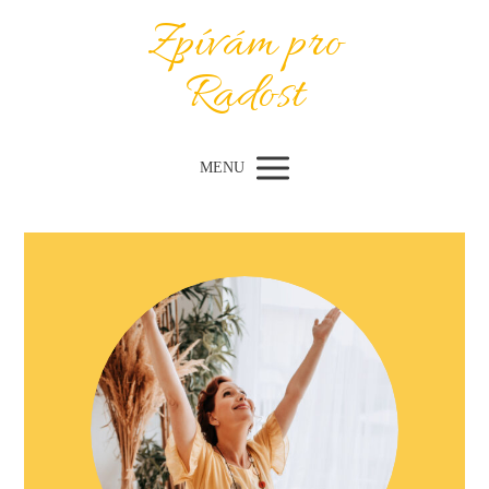
Zpívám pro
Radost
MENU