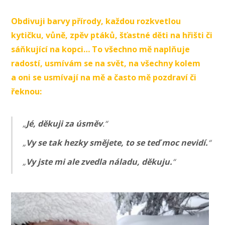
Obdivuji barvy přírody, každou rozkvetlou
kytičku, vůně, zpěv ptáků, šťastné děti na hřišti či
sáňkující na kopci… To všechno mě naplňuje
radostí, usmívám se na svět, na všechny kolem
a oni se usmívají na mě a často mě pozdraví či
řeknou:
„
Jé, děkuji za úsměv
.“
„
Vy se tak hezky smějete, to se teď moc nevidí.
“
„
Vy jste mi ale zvedla náladu, děkuju.
“