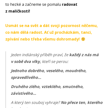
to hezké a začneme se pomalu
radovat
z maličkostí!
Usmát se na svět a dát svoji pozornost něčemu,
co nám dělá radost. Ať už procházkám, tanci,
zpívání nebo třeba všemu dohromady!
Jeden indiánský příběh praví, že
každý z nás má
v sobě dva vlky,
kteří se perou:
Jednoho dobrého, veselého, moudrého,
spravedlivého…
Druhého zlého, vzteklého, smutného,
závistivého…
A který ten souboj vyhraje?
No přece ten, kterého