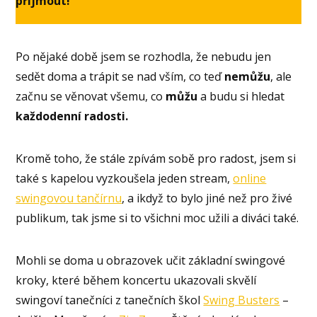
přijmout!
Po nějaké době jsem se rozhodla, že nebudu jen
sedět doma a trápit se nad vším, co teď
nemůžu
, ale
začnu se věnovat všemu, co
můžu
a budu si hledat
každodenní radosti.
Kromě toho, že stále zpívám sobě pro radost, jsem si
také s kapelou vyzkoušela jeden stream,
online
swingovou tančírnu
, a ikdyž to bylo jiné než pro živé
publikum, tak jsme si to všichni moc užili a diváci také.
Mohli se doma u obrazovek učit základní swingové
kroky, které během koncertu ukazovali skvělí
swingoví tanečníci z tanečních škol
Swing Busters
–