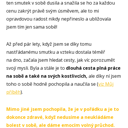
ten smutek v sobě dusila a snažila se ho za každou
cenu zakrýt právě svým úsměvem, ale to mi
opravdovou radost nikdy nepřineslo a ubližovala
jsem tím jen sama sobě!
Až před pár lety, když jsem se díky tomu
nastřádanému smutku a vzteku dostala téměř
na dno, začala jsem hledat cesty, jak víc porozumět
svojí mysli. Byla a stále je to
dlouhá cesta plná práce
na sobě a také na svých kostlivcích,
ale díky ní jsem
toho o sobě hodně pochopila a naučila se (
viz Můj
příběh
).
Mimo jiné jsem pochopila, že je v pořádku a je to
dokonce zdravé, když nedusíme a neukládáme
bolest v sobě, ale dáme emocím volný průchod.