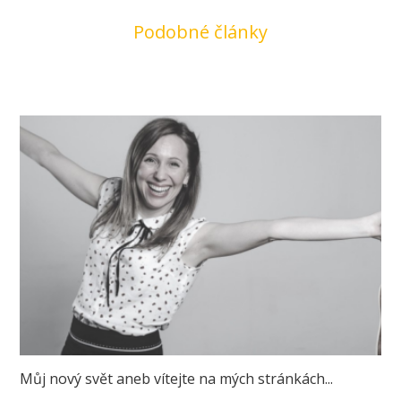
Podobné články
Můj nový svět aneb vítejte na mých stránkách...