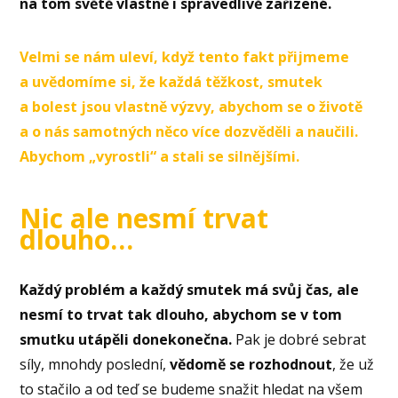
na tom světě vlastně i spravedlivě zařízené.
Velmi se nám uleví, když tento fakt přijmeme
a uvědomíme si, že každá těžkost, smutek
a bolest jsou vlastně výzvy, abychom se o životě
a o nás samotných něco více dozvěděli a naučili.
Abychom „vyrostli“ a stali se silnějšími.
Nic ale nesmí trvat
dlouho…
Každý problém a každý smutek má svůj čas, ale
nesmí to trvat tak dlouho, abychom se v tom
smutku utápěli donekonečna.
Pak je dobré sebrat
síly, mnohdy poslední,
vědomě se rozhodnout
, že už
to stačilo a od teď se budeme snažit hledat na všem