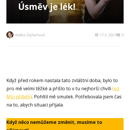
Úsměv je lék!
Adéla Zejfartová
17.3. 2021
0
Když před rokem nastala tato zvláštní doba, bylo to
pro mě velmi těžké a přišlo to v tu nejhorší chvíli
(viz
Můj příběh)
. Pohltil mě smutek. Potřebovala jsem čas
na to, abych situaci přijala.
Když něco nemůžeme změnit, musíme to