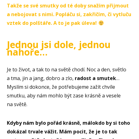
Takže se své smutky od té doby snažím přijmout
a nebojovat s nimi. Popláču si, zakřičím, či vytluču
vztek do polštáře. A to je pak úleva!
Jednou jsi dole, jednou
nahoře…
Je to život, a tak to na světě chodí. Noc a den, světlo
a tma, jin a jang, dobro a zlo,
radost a smutek
…
Myslím si dokonce, že potřebujeme zažít chvíle
smutku, aby nám mohlo být zase krásně a vesele
na světě.
Kdyby nám bylo pořád krásně, málokdo by si toho
dokázal trvale vážit. Mám pocit, že je to tak