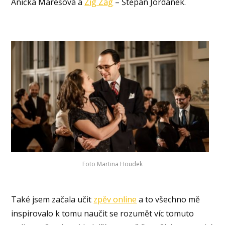
Anička Marešová a
Zig Zag
– Štěpán Jordánek.
Foto Martina Houdek
Také jsem začala učit
zpěv online
a to všechno mě
inspirovalo k tomu naučit se rozumět víc tomuto