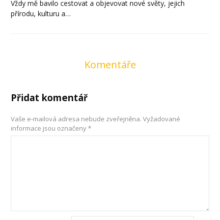
Vždy mě bavilo cestovat a objevovat nové světy, jejich
přírodu, kulturu a…
Komentáře
Přidat komentář
Vaše e-mailová adresa nebude zveřejněna.
Vyžadované
informace jsou označeny
*