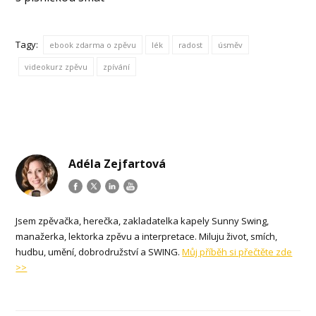
Tagy:
ebook zdarma o zpěvu
lék
radost
úsměv
videokurz zpěvu
zpívání
Adéla Zejfartová
Jsem zpěvačka, herečka, zakladatelka kapely Sunny Swing,
manažerka, lektorka zpěvu a interpretace. Miluju život, smích,
hudbu, umění, dobrodružství a SWING.
Můj příběh si přečtěte zde
>>